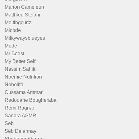
Marion Cameleon
Matthieu Stefani
Meltingcurlz
Micode
Milkywaysblueyes
Mode
Mr Beast
My Better Self
Nassim Sahili
Noémie Nutrition
Noholito
Oussama Ammar
Redouane Bougheraba
Rémi Ragnar
Sandra ASMR
Seb
Seb Delannay
Shubham Sharma