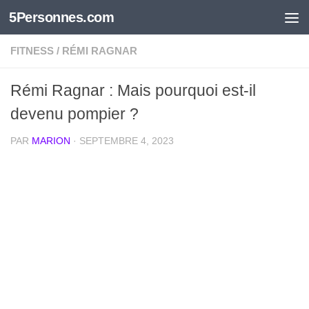
5Personnes.com
Skip to content
FITNESS
/
RÉMI RAGNAR
Rémi Ragnar : Mais pourquoi est-il
devenu pompier ?
PAR
MARION
·
SEPTEMBRE 4, 2023