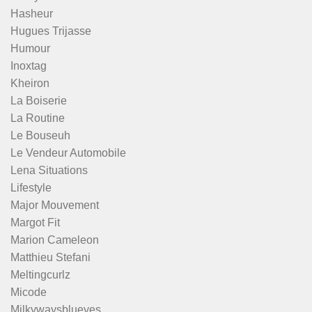
Hasheur
Hugues Trijasse
Humour
Inoxtag
Kheiron
La Boiserie
La Routine
Le Bouseuh
Le Vendeur Automobile
Lena Situations
Lifestyle
Major Mouvement
Margot Fit
Marion Cameleon
Matthieu Stefani
Meltingcurlz
Micode
Milkywaysblueyes